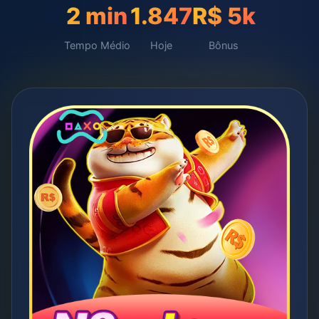
2 min
1.847
R$ 5k
Tempo Médio
Hoje
Bônus