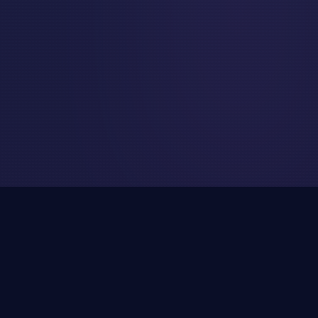
🎁 Bônus de Cadastro
O Que Você
Recebe
Pacote completo de boas-vindas para novos