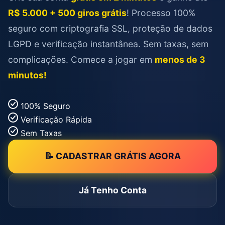
R$ 5.000 + 500 giros grátis
! Processo 100%
seguro com criptografia SSL, proteção de dados
LGPD e verificação instantânea. Sem taxas, sem
complicações. Comece a jogar em
menos de 3
minutos!
100% Seguro
Verificação Rápida
Sem Taxas
📝 CADASTRAR GRÁTIS AGORA
Já Tenho Conta