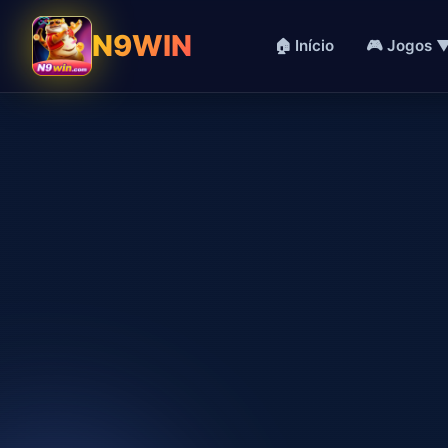
N9WIN
🏠 Início
🎮 Jogos 