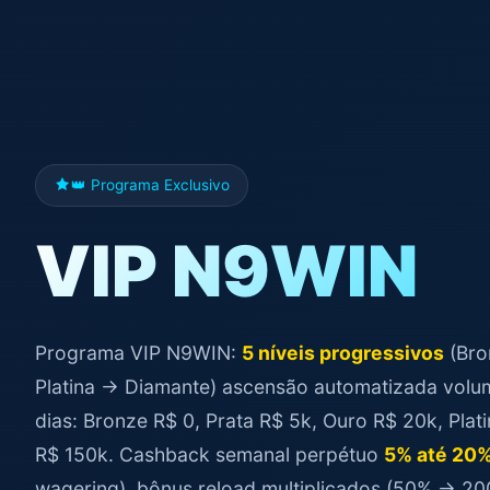
👑 Programa Exclusivo
VIP
N9WIN
Programa VIP N9WIN:
5 níveis progressivos
(Bro
Platina → Diamante) ascensão automatizada volu
dias: Bronze R$ 0, Prata R$ 5k, Ouro R$ 20k, Plat
R$ 150k. Cashback semanal perpétuo
5% até 20
wagering), bônus reload multiplicados (50% → 200%