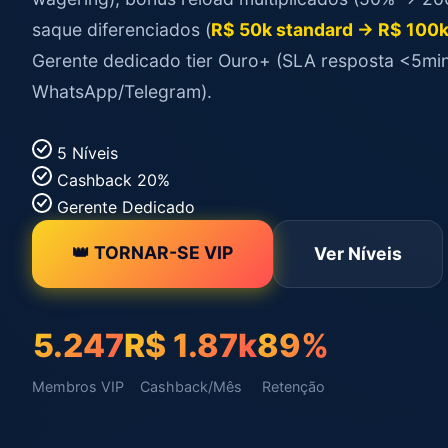
saque diferenciados (
R$ 50k standard → R$ 100
Gerente dedicado tier Ouro+ (SLA resposta <5min
WhatsApp/Telegram).
5 Níveis
Cashback 20%
Gerente Dedicado
👑 TORNAR-SE VIP
Ver Níveis
5.247
R$ 1.87k
89%
Membros VIP
Cashback/Mês
Retenção